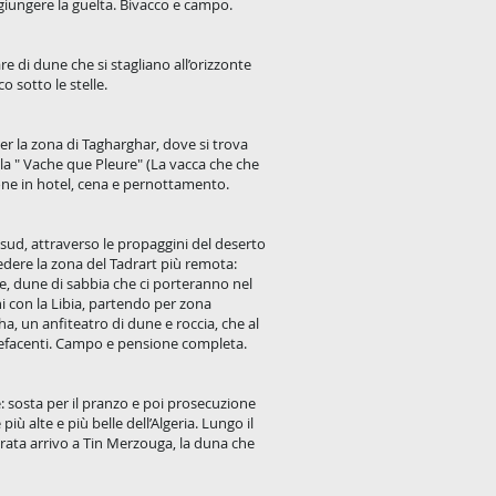
ggiungere la guelta. Bivacco e campo.
e di dune che si stagliano all’orizzonte
o sotto le stelle.
r la zona di Tagharghar, dove si trova
i, la " Vache que Pleure" (La vacca che che
one in hotel, cena e pernottamento.
sud, attraverso le propaggini del deserto
dere la zona del Tadrart più remota:
tte, dune di sabbia che ci porteranno nel
ni con la Libia, partendo per zona
a, un anfiteatro di dune e roccia, che al
pefacenti. Campo e pensione completa.
: sosta per il pranzo e poi prosecuzione
ù alte e più belle dell’Algeria. Lungo il
erata arrivo a Tin Merzouga, la duna che