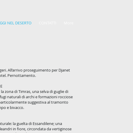
AGGI NEL DESERTO
CONTATTI
More
geri. All’arrivo proseguimento per Djanet
 hotel. Pernottamento.
E
la zona di Timras, una selva di guglie di
fugi naturali di archi e formazioni rocciose
particolarmente suggestiva al tramonto
mpo e bivacco.
turale: la guelta di Essandilene; una
eandri in fiore, circondata da vertiginose