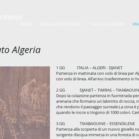
uritania
HOME
VIAGGI ARCHEOLOGICI
VIAGGI CULTURALI
VI
to Algeria
1 GG ITALIA – ALGERI - DJANET
Partenza in mattinata con volo di linea per Al
con volo di linea. All'arrivo trasferimento in
2 GG DJANET – TIMRAS – TIKABAOUIN
Dopo la colazione partenza in fuoristrada per 
arenaria che formano un labirinto di roccia, ri
che rendono il paesaggio surreale.La zona è 
quando le rocce si tingono di 1000 colori. Ca
3 GG TIKABAOUINE – ESSENDILENE
Partenza alla scoperta di un nuovo gioiello na
sorgente d’acqua immersa in una foresta di ol