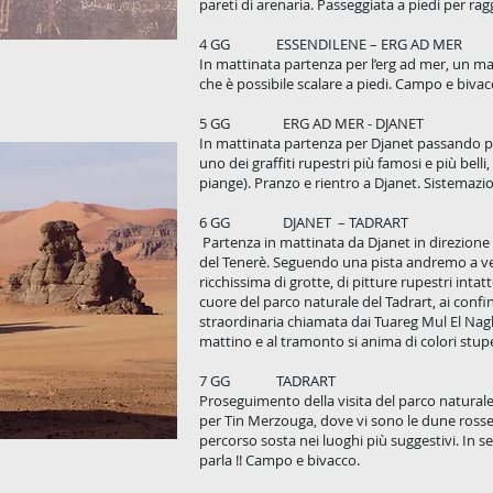
pareti di arenaria. Passeggiata a piedi per ra
4 GG ESSENDILENE – ERG AD MER
In mattinata partenza per l’erg ad mer, un mar
che è possibile scalare a piedi. Campo e bivacc
5 GG ERG AD MER - DJANET
In mattinata partenza per Djanet passando pe
uno dei graffiti rupestri più famosi e più bell
piange). Pranzo e rientro a Djanet. Sistemazi
6 GG DJANET – TADRART
Partenza in mattinata da Djanet in direzione 
del Tenerè. Seguendo una pista andremo a ve
ricchissima di grotte, di pitture rupestri inta
cuore del parco naturale del Tadrart, ai confi
straordinaria chiamata dai Tuareg Mul El Nagh
mattino e al tramonto si anima di colori stu
7 GG TADRART
Proseguimento della visita del parco naturale
per Tin Merzouga, dove vi sono le dune rosse pi
percorso sosta nei luoghi più suggestivi. In s
parla !! Campo e bivacco.