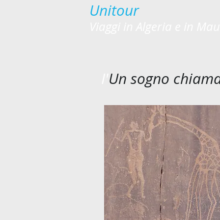
Unitour
Viaggi in Algeria e in Ma
I'
Un sogno chiama